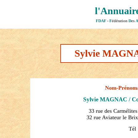
l'Annuaire
FDAF
-
F
édération
D
es
Sylvie MAGNAC
Nom-Prénom/ 
Sylvie MAGNAC / Cos
33 rue des Carmélites
32 rue Aviateur le Bri
Tél 